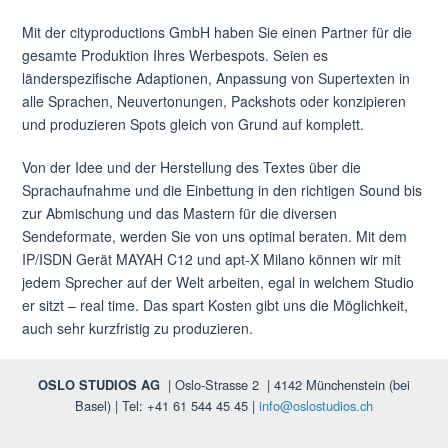
Mit der cityproductions GmbH haben Sie einen Partner für die
gesamte Produktion Ihres Werbespots. Seien es
länderspezifische Adaptionen, Anpassung von Supertexten in
alle Sprachen, Neuvertonungen, Packshots oder konzipieren
und produzieren Spots gleich von Grund auf komplett.
Von der Idee und der Herstellung des Textes über die
Sprachaufnahme und die Einbettung in den richtigen Sound bis
zur Abmischung und das Mastern für die diversen
Sendeformate, werden Sie von uns optimal beraten. Mit dem
IP/ISDN Gerät MAYAH C12 und apt-X Milano können wir mit
jedem Sprecher auf der Welt arbeiten, egal in welchem Studio
er sitzt – real time. Das spart Kosten gibt uns die Möglichkeit,
auch sehr kurzfristig zu produzieren.
Referenzen Werbung
OSLO STUDIOS AG
.
| Oslo-Strasse 2
.
| 4142
.
Münchenstein (bei
Basel) | Tel:
.
+41
.
61
.
544
.
45
.
45 |
info@oslostudios.ch